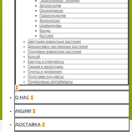
"Драгоценные" орхидеи
Зигопеталум
Онцидиумные
Пафиопедилум
Фаленопсис
Цимбидиумы
Ванды
Каттлеи
Цветущие комнатные растения
Декоративно-лиственные растения
Плодовые комнатные растения
Бонсай
Кактусы и суккуленты
Горшки и аксессуары
Грунты и удобрения
Подставки под цветы
Подарочные сертификаты
+
О НАС
+
АКЦИИ
+
ДОСТАВКА
+