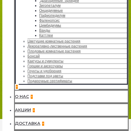
"Драгоценные" орхидеи
Зигопеталум
Онцидиумные
Пафиопедилум
Фаленопсис
Цимбидиумы
Ванды
Каттлеи
Цветущие комнатные растения
Декоративно-лиственные растения
Плодовые комнатные растения
Бонсай
Кактусы и суккуленты
Горшки и аксессуары
Грунты и удобрения
Подставки под цветы
Подарочные сертификаты
+
О НАС
+
АКЦИИ
+
ДОСТАВКА
+