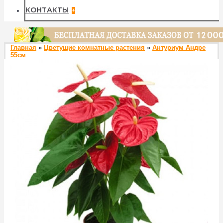
КОНТАКТЫ
+
Главная
»
Цветущие комнатные растения
»
Антуриум Андре
55см