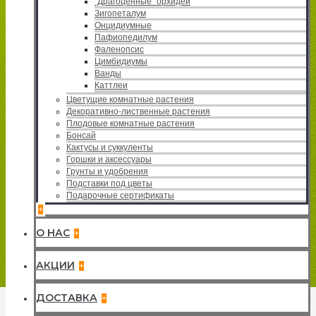
"Драгоценные" орхидеи
Зигопеталум
Онцидиумные
Пафиопедилум
Фаленопсис
Цимбидиумы
Ванды
Каттлеи
Цветущие комнатные растения
Декоративно-лиственные растения
Плодовые комнатные растения
Бонсай
Кактусы и суккуленты
Горшки и аксессуары
Грунты и удобрения
Подставки под цветы
Подарочные сертификаты
+
О НАС
+
АКЦИИ
+
ДОСТАВКА
+