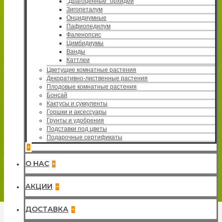
"Драгоценные" орхидеи
Зигопеталум
Онцидиумные
Пафиопедилум
Фаленопсис
Цимбидиумы
Ванды
Каттлеи
Цветущие комнатные растения
Декоративно-лиственные растения
Плодовые комнатные растения
Бонсай
Кактусы и суккуленты
Горшки и аксессуары
Грунты и удобрения
Подставки под цветы
Подарочные сертификаты
+
О НАС
+
АКЦИИ
+
ДОСТАВКА
+