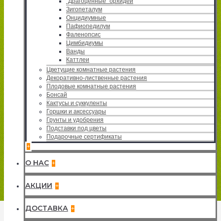
"Драгоценные" орхидеи
Зигопеталум
Онцидиумные
Пафиопедилум
Фаленопсис
Цимбидиумы
Ванды
Каттлеи
Цветущие комнатные растения
Декоративно-лиственные растения
Плодовые комнатные растения
Бонсай
Кактусы и суккуленты
Горшки и аксессуары
Грунты и удобрения
Подставки под цветы
Подарочные сертификаты
+
О НАС
+
АКЦИИ
+
ДОСТАВКА
+