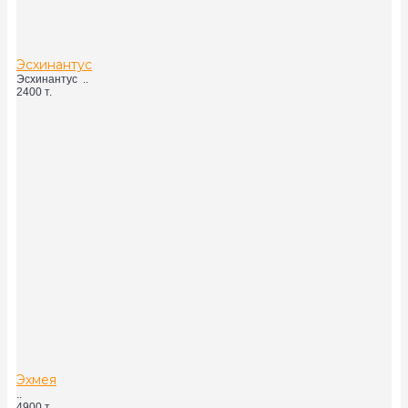
Эсхинантус
Эсхинантус ..
2400 т.
Эхмея
..
4900 т.