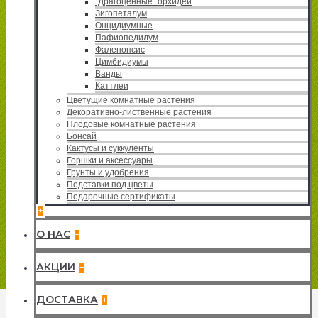
"Драгоценные" орхидеи
Зигопеталум
Онцидиумные
Пафиопедилум
Фаленопсис
Цимбидиумы
Ванды
Каттлеи
Цветущие комнатные растения
Декоративно-лиственные растения
Плодовые комнатные растения
Бонсай
Кактусы и суккуленты
Горшки и аксессуары
Грунты и удобрения
Подставки под цветы
Подарочные сертификаты
+
О НАС
+
АКЦИИ
+
ДОСТАВКА
+