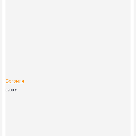
Бегония
..
3900 т.