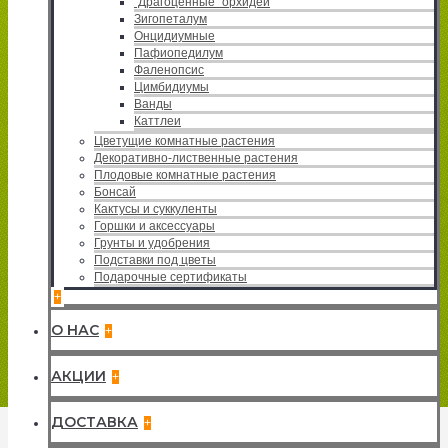
"Драгоценные" орхидеи
Зигопеталум
Онцидиумные
Пафиопедилум
Фаленопсис
Цимбидиумы
Ванды
Каттлеи
Цветущие комнатные растения
Декоративно-лиственные растения
Плодовые комнатные растения
Бонсай
Кактусы и суккуленты
Горшки и аксессуары
Грунты и удобрения
Подставки под цветы
Подарочные сертификаты
+
О НАС
+
АКЦИИ
+
ДОСТАВКА
+