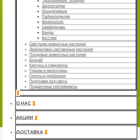
"Драгоценные" орхидеи
Зигопеталум
Онцидиумные
Пафиопедилум
Фаленопсис
Цимбидиумы
Ванды
Каттлеи
Цветущие комнатные растения
Декоративно-лиственные растения
Плодовые комнатные растения
Бонсай
Кактусы и суккуленты
Горшки и аксессуары
Грунты и удобрения
Подставки под цветы
Подарочные сертификаты
+
О НАС
+
АКЦИИ
+
ДОСТАВКА
+