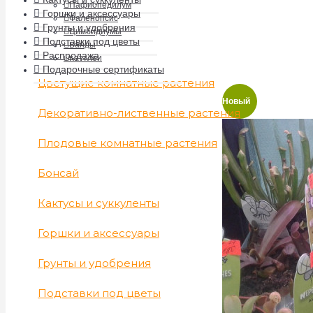
Пафиопедилум
Горшки и аксессуары
Фаленопсис
Грунты и удобрения
Цимбидиумы
Подставки под цветы
Ванды
Распродажа
Каттлеи
Подарочные сертификаты
Цветущие комнатные растения
Новый
Декоративно-лиственные растения
Плодовые комнатные растения
Бонсай
Кактусы и суккуленты
Горшки и аксессуары
Грунты и удобрения
Подставки под цветы